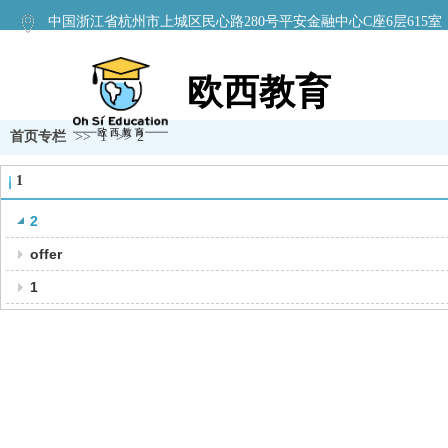
中国浙江省杭州市上城区民心路280号平安金融中心C座6层615室
欧西教育
首页专栏
>>
1
>>
2
1
2
offer
1