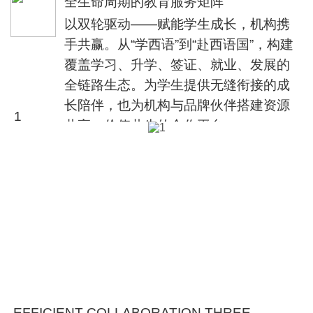
全生命周期的教育服务矩阵
化延伸。
以双轮驱动——赋能学生成长，机构携
手共赢。从“学西语”到“赴西语国”，构建
覆盖学习、升学、签证、就业、发展的
全链路生态。为学生提供无缝衔接的成
长陪伴，也为机构与品牌伙伴搭建资源
1
共享、价值共生的合作平台。
EFFICIENT COLLABORATION THREE