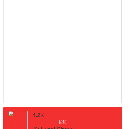
4.2K
按钮
Satisfied Clients